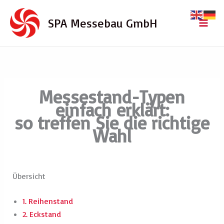
Zum
Inhalt
SPA Messebau GmbH
springen
Messestand-Typen
einfach erklärt:
so treffen Sie die richtige
Wahl
Übersicht
1. Reihenstand
2. Eckstand