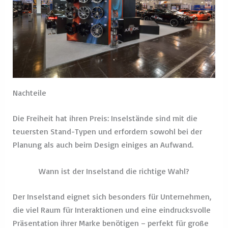
Wann ist der Inselstand die richtige Wahl?
Der Inselstand eignet sich besonders für Unternehmen,
die viel Raum für Interaktionen und eine eindrucksvolle
Präsentation ihrer Marke benötigen – perfekt für große
Auftritte, die Besucher beeindrucken und faszinieren
sollen.
Unsere Inselstand
Klassiker
Messestand
Messestand
Messe