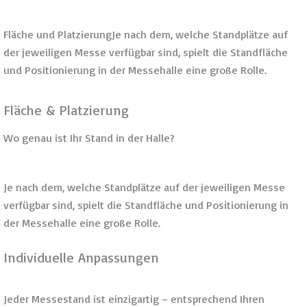
Individuelle Anpassungen
Jeder Messestand ist einzigartig – entsprechend Ihren
Wünschen und Bedürfnissen. Der finale Preis richtet sich
danach, wie umfangreich Ihr Entwurf ist.
Jeder Stand-Typ hat seine Stärken, und die richtige Wahl
hängt ganz von Ihren individuellen Anforderungen und
Ihrem Marketingziel ab. Wenn Sie sich unsicher sind,
sprechen Sie mit einem unserer Messebau-Experten –
wir beraten Sie gerne, wie Sie mit dem besten Stand-
Typ Ihren Messeauftritt optimieren.