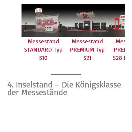
Messestand
Messestand
Messe
STANDARD Typ
PREMIUM Typ
PREMI
S10
S21
S28 H
4. Inselstand – Die Königsklasse
der Messestände