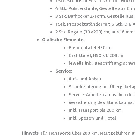
1 Stk. Stehtisch Fuß aus Chrom H110 c
4 Stk. Polsterstühle, Gestelle aus Chr
3 Stk. Barhocker Z-Form, Gestelle au
1 Stk. Prospektständer mit 6 Stk. DIN
2 Stk. Regale (30×200) cm, aus 16 mm
Grafische Elemente:
Blendentafel H30cm
Grafiktafel, H50 x L 208cm
jeweils inkl. Beschriftung schw
Service:
Auf- und Abbau
Standreinigung am Übergabeta
Service-Arbeiten anlässlich de
Versicherung des Standbaumate
Inkl. Transport bis 200 km
Inkl. Spesen und Hotel
Hinweis
: Für Transporte über 200 km, Mautgebühren u