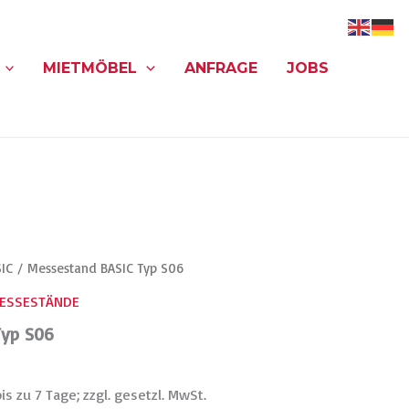
MIETMÖBEL
ANFRAGE
JOBS
IC
/ Messestand BASIC Typ S06
ESSESTÄNDE
Typ S06
is zu 7 Tage; zzgl. gesetzl. MwSt.