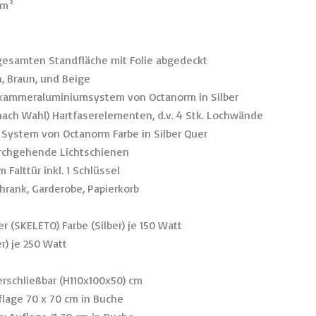
12m²
gesamten Standfläche mit Folie abgedeckt
ün, Braun, und Beige
kammeraluminiumsystem von Octanorm in Silber
ach Wahl) Hartfaserelementen, d.v. 4 Stk. Lochwände
 System von Octanorm Farbe in Silber Quer
urchgehende Lichtschienen
 Falttür inkl. 1 Schlüssel
chrank, Garderobe, Papierkorb
r (SKELETO) Farbe (Silber) je 150 Watt
er) je 250 Watt
verschließbar (H110x100x50) cm
flage 70 x 70 cm in Buche