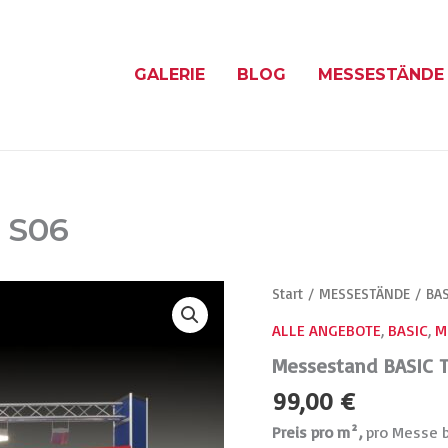
GALERIE
BLOG
MESSESTÄNDE
 S06
Messestand
Start
/
MESSESTÄNDE
/
BAS
BASIC
ALLE ANGEBOTE
,
BASIC
,
M
Typ
S06
Messestand BASIC 
Menge
99,00
€
Preis pro m²,
pro Messe b