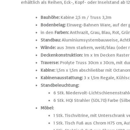
erhältlich als Reihen, Eck-, Kopf- oder Inselstand ab 
Bauhöhe:
Kabine 2,5 m / Truss 3,3m
Bodenbelag:
Einweg-Bahnen Ware, auf der 
in den
Farben:
Anthrazit, Grau, Blau, Rot, Gr
Standbau:
Aluminiumsystembauweise, Acht
Wände:
aus 3mm starkem, weiß/blau (oder n
Deckenkonstruktion:
1m x 1m Decken Raster
Traverse:
Prolyte Truss 30cm x 30cm, mit d
Kabine:
1,5m x 1,5m abschließbar mit Octanorm
Kabinenausstattung:
3 x 1,5m Regale, Kühls
Standbeleuchtung:
6 Stk. Niedervolt-Lichtschienenstrahle
6 Stk. HQI Strahler (SDL70) Farbe (Silb
Möbel:
1 Stk. Tischvitrine, mit Unterschrank 
1 Stk. Tisch Fuß aus Chrom H75 cm, Au