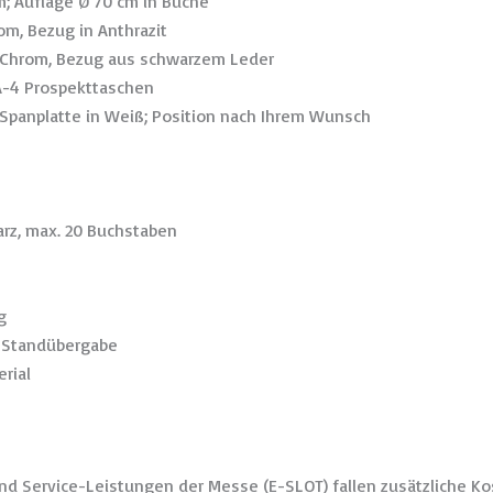
m; Auflage Ø 70 cm in Buche
om, Bezug in Anthrazit
s Chrom, Bezug aus schwarzem Leder
 A-4 Prospekttaschen
 Spanplatte in Weiß; Position nach Ihrem Wunsch
arz, max. 20 Buchstaben
g
r Standübergabe
rial
nd Service-Leistungen der Messe (E-SLOT) fallen zusätzliche Ko